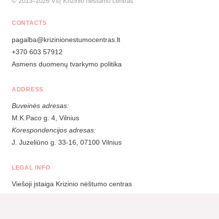
© 2013–2026 VšĮ Krizinio nėštumo centras
CONTACTS
pagalba@krizinionestumocentras.lt
+370 603 57912
Asmens duomenų tvarkymo politika
ADDRESS
Buveinės adresas:
M.K.Paco g. 4, Vilnius
Korespondencijos adresas:
J. Juzeliūno g. 33-16, 07100 Vilnius
LEGAL INFO
Viešoji įstaiga Krizinio nėštumo centras
Įm.kodas:
303165907
Sąskaita: LT03 7300 0101 4133 6083