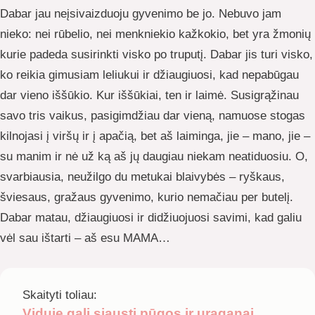
Dabar jau neįsivaizduoju gyvenimo be jo. Nebuvo jam
nieko: nei rūbelio, nei menkniekio kažkokio, bet yra žmonių
kurie padeda susirinkti visko po truputį. Dabar jis turi visko,
ko reikia gimusiam leliukui ir džiaugiuosi, kad nepabūgau
dar vieno iššūkio. Kur iššūkiai, ten ir laimė. Susigrąžinau
savo tris vaikus, pasigimdžiau dar vieną, namuose stogas
kilnojasi į viršų ir į apačią, bet aš laiminga, jie – mano, jie –
su manim ir nė už ką aš jų daugiau niekam neatiduosiu. O,
svarbiausia, neužilgo du metukai blaivybės – ryškaus,
šviesaus, gražaus gyvenimo, kurio nemačiau per butelį.
Dabar matau, džiaugiuosi ir didžiuojuosi savimi, kad galiu
vėl sau ištarti – aš esu MAMA…
Skaityti toliau:
Viduje gali siausti pūgos ir uraganai