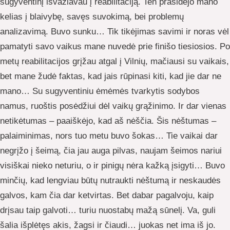
sugyventinį išvažiavau į reabilitaciją. Ten prasidėjo mano
kelias į blaivybę, savęs suvokimą, bei problemų
analizavimą. Buvo sunku… Tik tikėjimas savimi ir noras vėl
pamatyti savo vaikus mane nuvedė prie finišo tiesiosios. Po
metų reabilitacijos grįžau atgal į Vilnių, mačiausi su vaikais,
bet mane žudė faktas, kad jais rūpinasi kiti, kad jie dar ne
mano… Su sugyventiniu ėmėmės tvarkytis sodybos
namus, ruoštis posėdžiui dėl vaikų grąžinimo. Ir dar vienas
netikėtumas – paaiškėjo, kad aš nėščia. Šis nėštumas –
palaiminimas, nors tuo metu buvo šokas… Tie vaikai dar
negrįžo į šeimą, čia jau auga pilvas, naujam šeimos nariui
visiškai nieko neturiu, o ir pinigų nėra kažką įsigyti… Buvo
minčių, kad lengviau būtų nutraukti nėštumą ir neskaudės
galvos, kam čia dar ketvirtas. Bet dabar pagalvoju, kaip
drįsau taip galvoti… turiu nuostabų mažą sūnelį. Va, guli
šalia išplėtęs akis, žagsi ir čiaudi… juokas net ima iš jo.