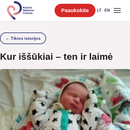
Paaukokite
LT
EN
← Tikros istorijos
Kur iššūkiai – ten ir laimė