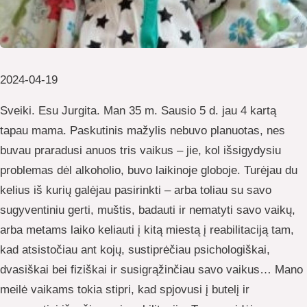
2024-04-19
Sveiki. Esu Jurgita. Man 35 m. Sausio 5 d. jau 4 kartą
tapau mama. Paskutinis mažylis nebuvo planuotas, nes
buvau praradusi anuos tris vaikus – jie, kol išsigydysiu
problemas dėl alkoholio, buvo laikinoje globoje. Turėjau du
kelius iš kurių galėjau pasirinkti – arba toliau su savo
sugyventiniu gerti, muštis, badauti ir nematyti savo vaikų,
arba metams laiko keliauti į kitą miestą į reabilitaciją tam,
kad atsistočiau ant kojų, sustiprėčiau psichologiškai,
dvasiškai bei fiziškai ir susigrąžinčiau savo vaikus… Mano
meilė vaikams tokia stipri, kad spjovusi į butelį ir